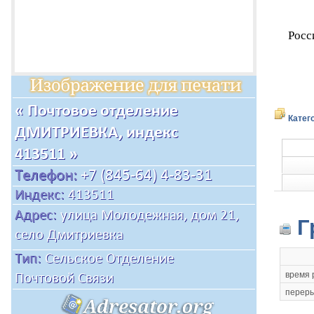
Росс
Катег
Г
время 
переры