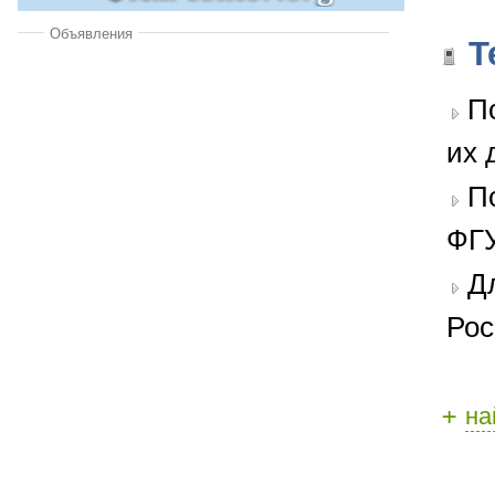
Объявления
Т
П
их 
П
ФГУ
Д
Рос
+
на