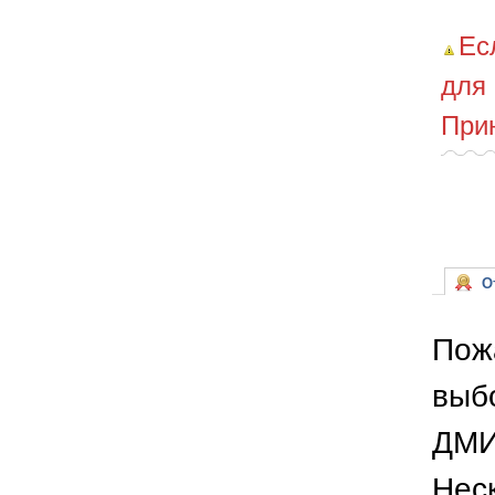
Ес
для
При
От
Пож
выб
ДМИ
Неск