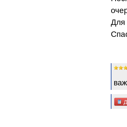
оче
Для 
Спа
важ
Д