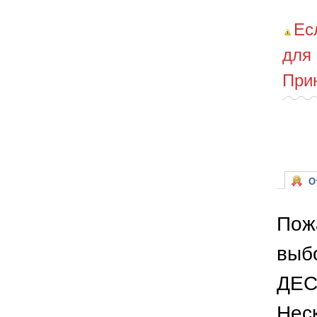
Ес
для
При
От
Пож
выб
ДЕС
Неск