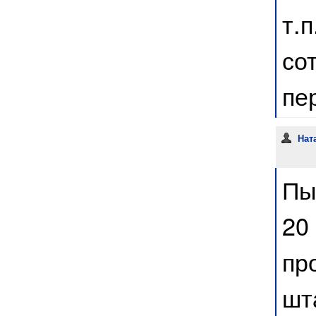
т.
со
пе
Нат
Пы
20
пр
шт