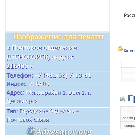
Росс
Катег
Г
время 
переры