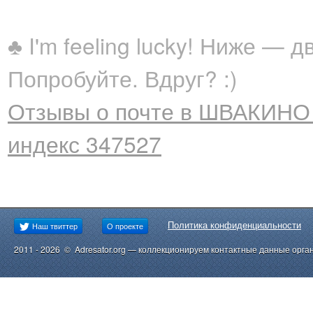
♣ I'm feeling lucky! Ниже —
Попробуйте. Вдруг? :)
Отзывы о почте в ШВАКИНО 
индекс 347527
Политика конфиденциальности
Наш твиттер
О проекте
2011 - 2026 © Adresator.org — коллекционируем контактные данные орга