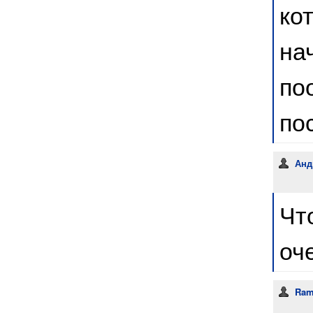
ко
на
по
по
Анд
Чт
оч
Ram