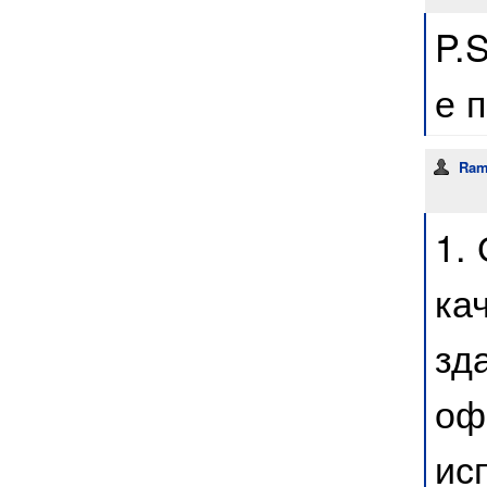
P.
е 
Ram
1.
ка
зд
оф
ис