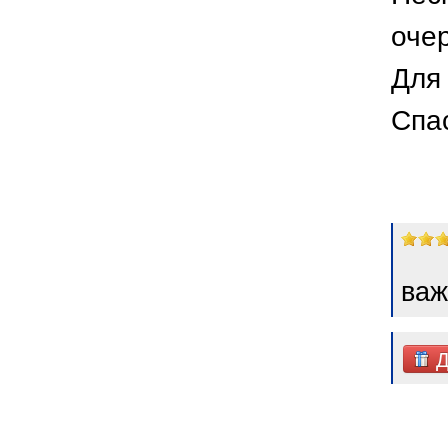
оче
Для 
Спа
важ
Д