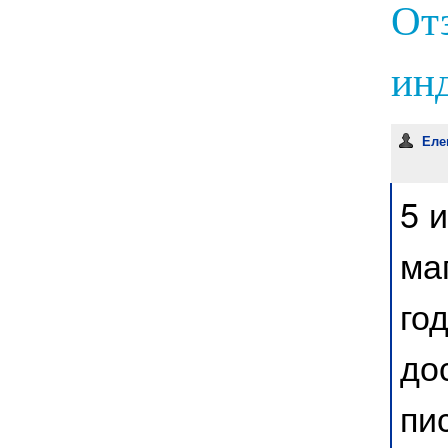
От
инд
Еле
5 
ма
го
до
пи