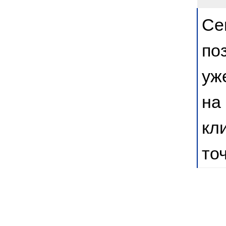
Се
по
уж
на
кл
то