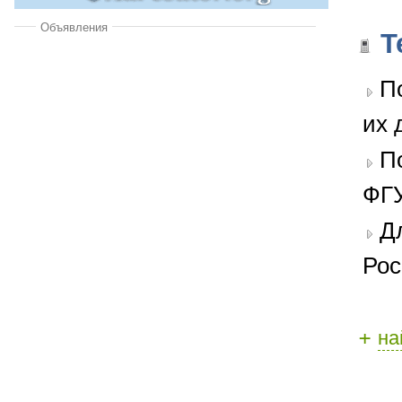
Объявления
Т
П
их 
П
ФГУ
Д
Рос
+
на