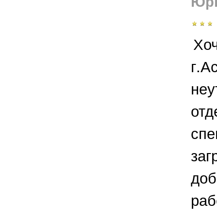
Юрь
Хоч
г.А
неу
отд
спе
заг
доб
раб