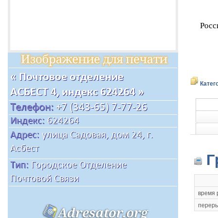
Росс
Катег
Г
время 
переры