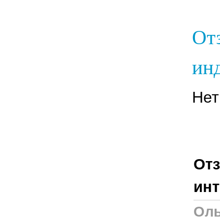
От
инд
Нет
Отз
инт
Оль