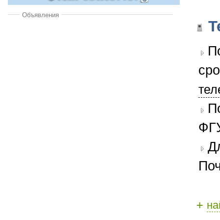
Объявления
Т
П
сро
тел
П
ФГУ
Д
Поч
+
на