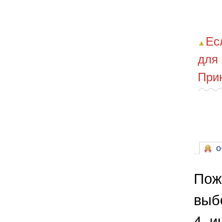
Ес
для
При
От
Пож
выб
4, и