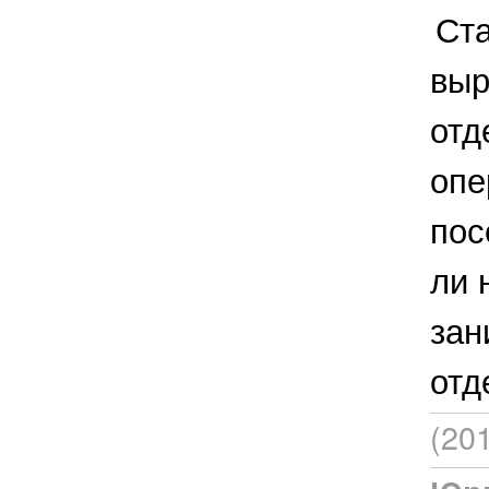
Ста
выр
отд
опе
пос
ли 
зан
отд
(20