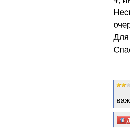
Нес
оче
Для 
Спа
важ
Д