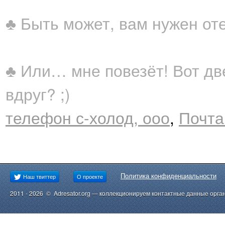
♣ Быть может, вам нужен от
♣ Или… мне повезёт! Вот дв
вдруг? ;)
телефон с-холод, ооо
,
Почта
Политика конфиденциальности
Наш твиттер
О проекте
2011 - 2026 © Adresator.org — коллекционируем контактные данные орга