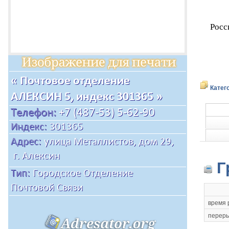
Росс
Катег
Г
время 
переры