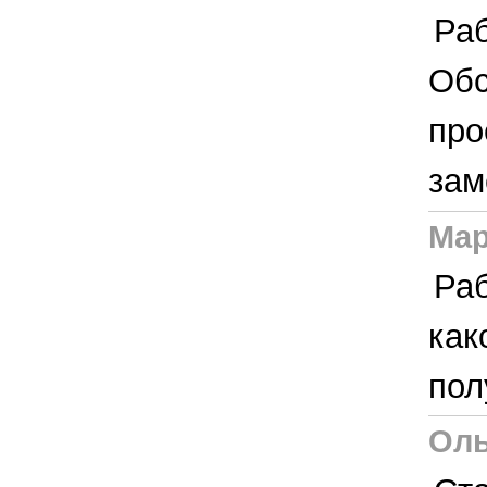
Раб
Обс
про
зам
Ма
Раб
как
пол
Оль