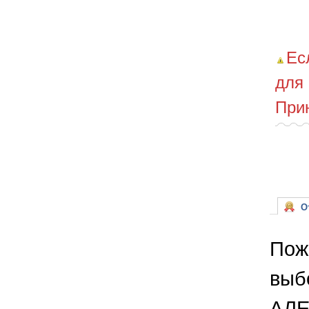
Ес
для
При
От
Пож
выб
АЛЕ