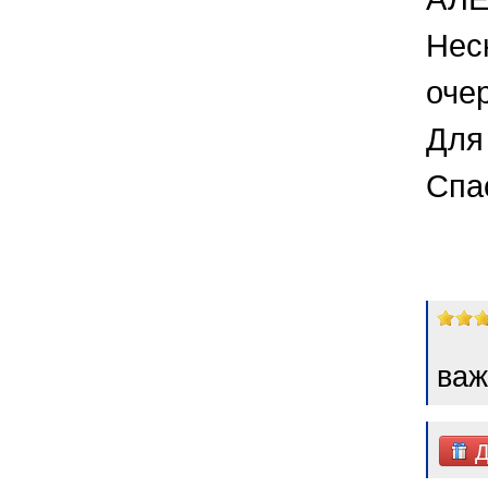
Нес
оче
Для 
Спа
важ
Д