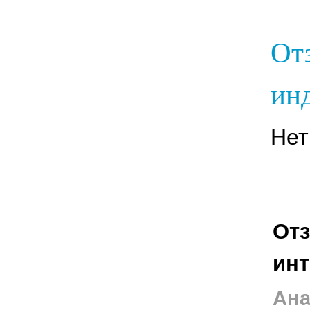
От
инд
Нет
Отз
инт
Ана