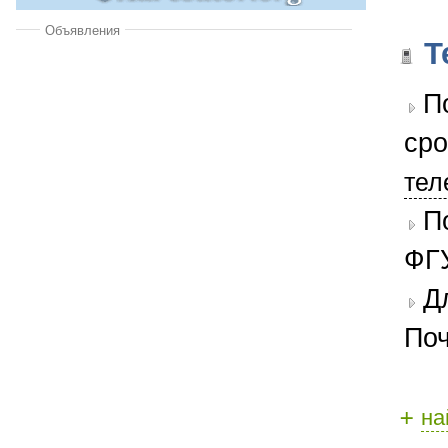
Объявления
Т
П
сро
тел
П
ФГУ
Д
Поч
+
на