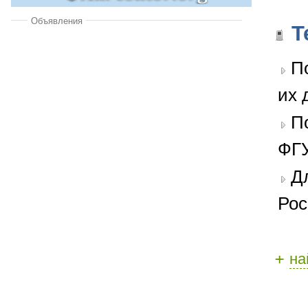
Объявления
Т
П
их 
П
ФГУ
Д
Рос
+
на