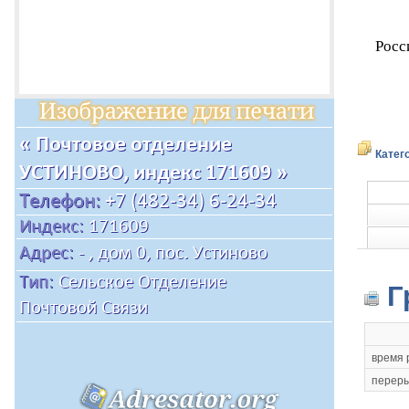
Росс
Катег
Г
время 
переры