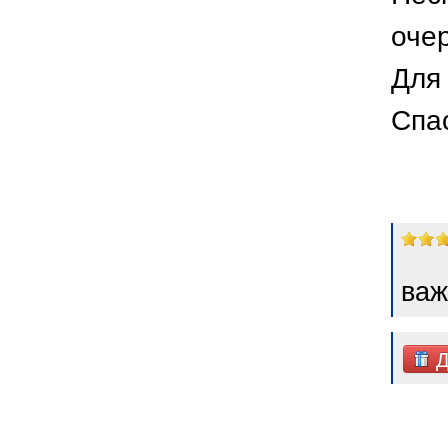
оче
Для 
Спа
важ
Д