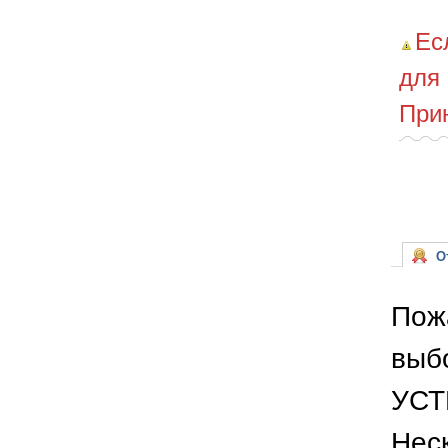
Ес
для
При
От
Пож
выб
УСТ
Неск