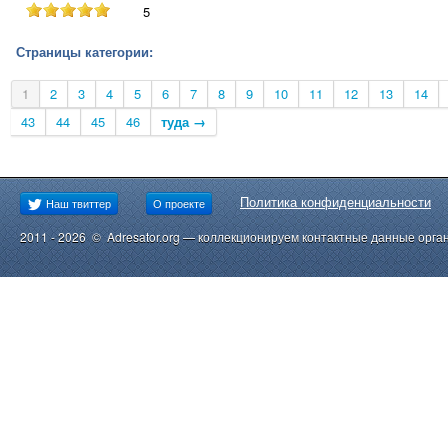
5
Страницы категории:
1
2
3
4
5
6
7
8
9
10
11
12
13
14
43
44
45
46
туда →
Политика конфиденциальности
Наш твиттер
О проекте
2011 - 2026 © Adresator.org — коллекционируем контактные данные орга