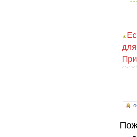
Ес
для
При
От
Пож