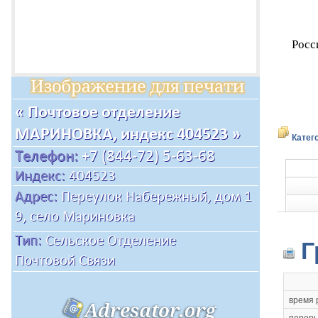
Росс
Катег
Г
время 
переры