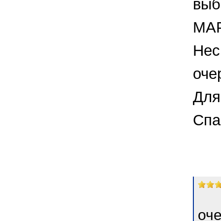
выб
МАР
Нес
оче
Для
Спа
оче