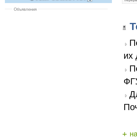
Объявления
Т
П
их 
П
ФГ
Д
По
+
н