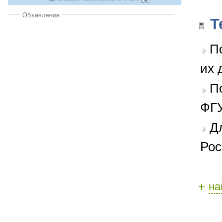
Объявления
Т
П
их 
П
ФГУ
Д
Рос
+
на