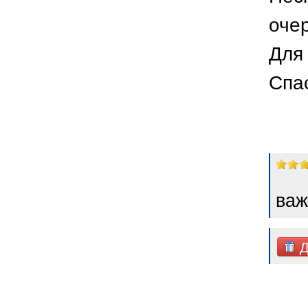
оче
Для 
Спа
важ
Д