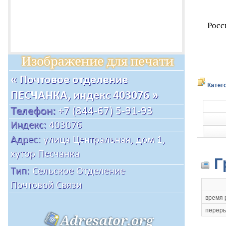
Росс
Катег
Г
время 
переры