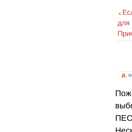
Ес
для
При
От
Пож
выб
ПЕС
Неск