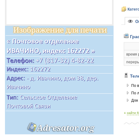
Катег
Оп
Гра
время 
переры
Тел
По в
По 
Для
+
найти 