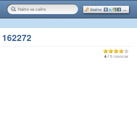
 162272
4
/
5 голосов