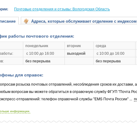
ории:
Почтовые отеделения и отзывы: Вологодская Область
исание
Адреса, которые обслуживает отделение с индексом
фик работы почтового отделения:
понедельник
вторник
среда
работы:
с 10:00 до 16:00
выходной
с 10:00 до 16:00
в:
без перерыва
без перерыва
ефоны для справок:
опросам розыска почтовых отправлений, несоблюдения сроков их доставки, 
любым вопросам вы можете обратиться в cправочную службу ФГУП "Почта Рос
 экспресс-отправлений: телефон cправочной службы "EMS Почта России"
...
п
больше информации.