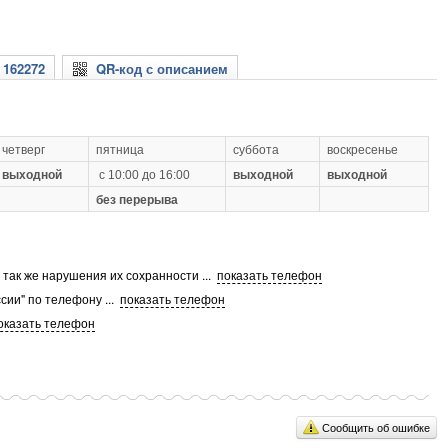
 162272
QR-код с описанием
четверг
пятница
суббота
воскресенье
выходной
с 10:00 до 16:00
выходной
выходной
без перерыва
а так же нарушения их сохранности
...
показать телефон
сии" по телефону
...
показать телефон
оказать телефон
Сообщить об ошибке