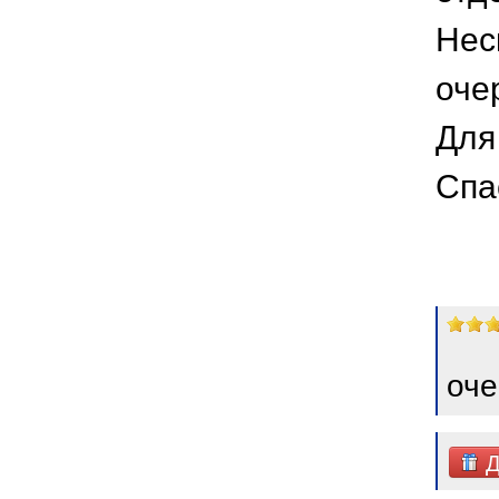
Нес
оче
Для
Спа
оче
Д