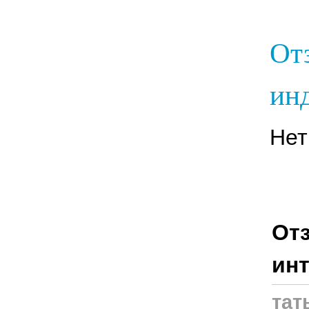
От
инд
Нет
Отз
инт
тат