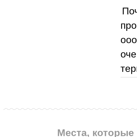
Поч
про
ооо
оче
тер
Места, которые 