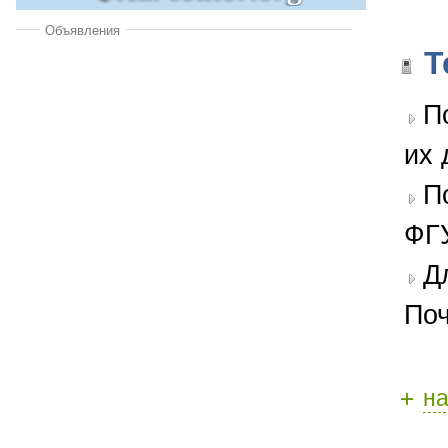
Объявления
Т
П
их 
П
ФГУ
Д
Поч
+
н