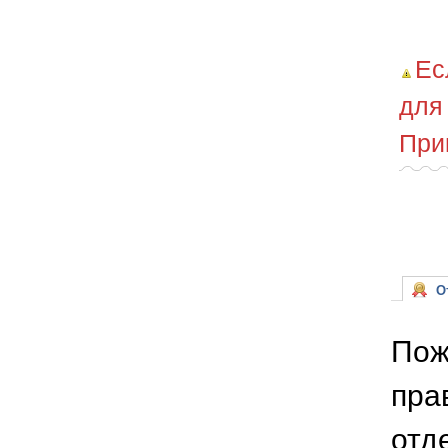
Ес
для
При
От
Пож
пра
отд