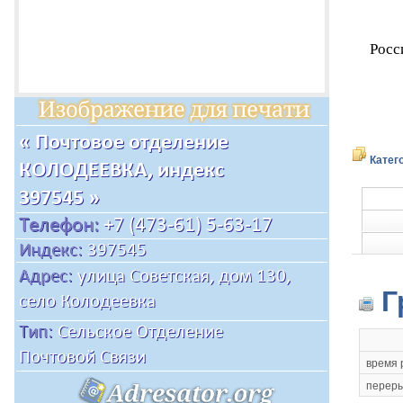
Росс
Катег
Г
время 
переры