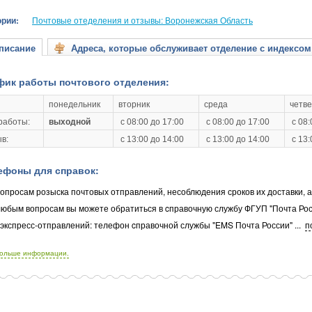
ории:
Почтовые отеделения и отзывы: Воронежская Область
исание
Адреса, которые обслуживает отделение с индексом
фик работы почтового отделения:
понедельник
вторник
среда
четве
работы:
выходной
с 08:00 до 17:00
с 08:00 до 17:00
с 08:
в:
с 13:00 до 14:00
с 13:00 до 14:00
с 13:
ефоны для справок:
опросам розыска почтовых отправлений, несоблюдения сроков их доставки, 
любым вопросам вы можете обратиться в cправочную службу ФГУП "Почта Рос
 экспресс-отправлений: телефон cправочной службы "EMS Почта России"
...
п
больше информации.