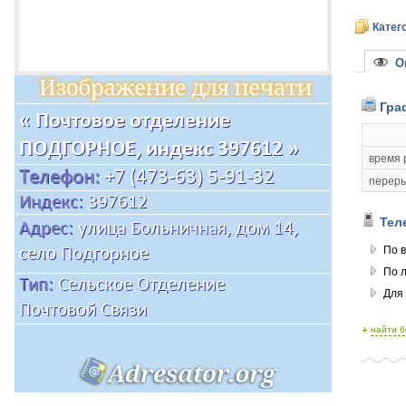
Катег
Оп
Гра
время 
переры
Тел
По в
По 
Для
+
найти 