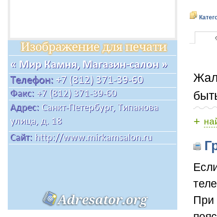
Катег
Жал
быт
+
на
Гр
Если
теле
При 
пояс