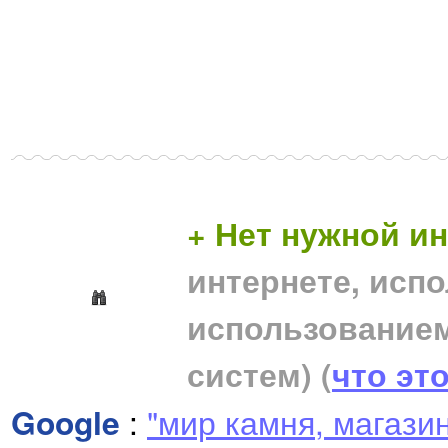
+ Нет нужной 
интернете, исп
использование
систем)
(
что эт
Google
:
"мир камня, магази