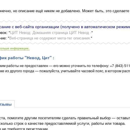
нечно, но описание ещё никем не добавлено. Может быть, это сделаете
ание с веб-сайта организации (получено в автоматическом режиме
вок: "
ЦИТ Невод: Домашняя страница ЦИТ Невод -
"
ние: "
Веб-страница не содержит мета-тег описания.
"
больше информации.
ик работы "Невод, Цит" :
жим работы не предоставлен — его можно уточнить по телефону: +7 (843) 51
ке из другого города — пожалуйста, учитывайте часовой пояс, в котором рас
зывы
та, помогите другим посетителям сделать правильный выбор — оставьте
сколько строк о качестве предоставляемой услуги, работы или товара.
о не требуется регистрации.