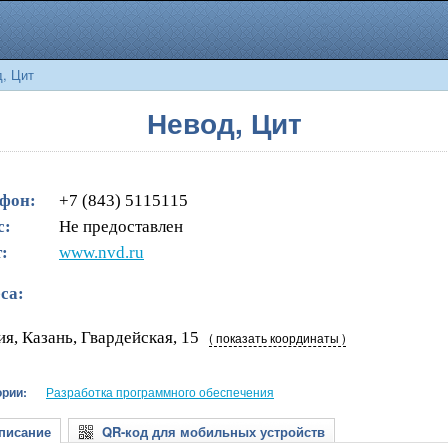
, Цит
Невод, Цит
фон:
+7 (843) 5115115
с:
Не предоставлен
:
www.nvd.ru
са:
ия, Казань, Гвардейская, 15
( показать координаты )
ории:
Разработка программного обеспечения
исание
QR-код для мобильных устройств