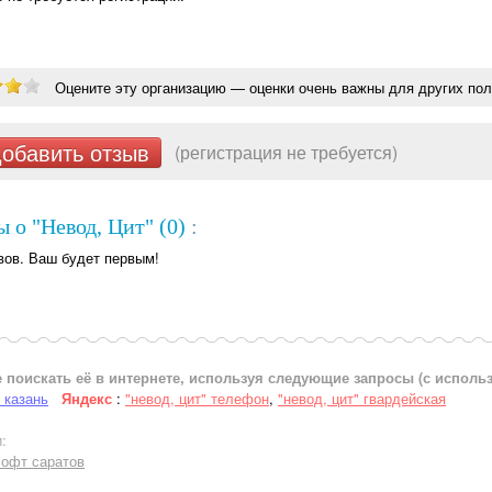
Оцените эту организацию — оценки очень важны для других пол
обавить отзыв
(регистрация не требуется)
 о "Невод, Цит" (0)
:
вов. Ваш будет первым!
 поискать её в интернете, используя следующие запросы (с испол
" казань
Яндекс
:
"невод, цит" телефон
,
"невод, цит" гвардейская
:
софт саратов