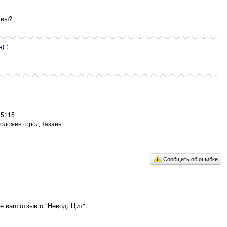
 вы?
) :
15115
положен город Казань.
Сообщить об ошибке
 ваш отзыв о "Невод, Цит".