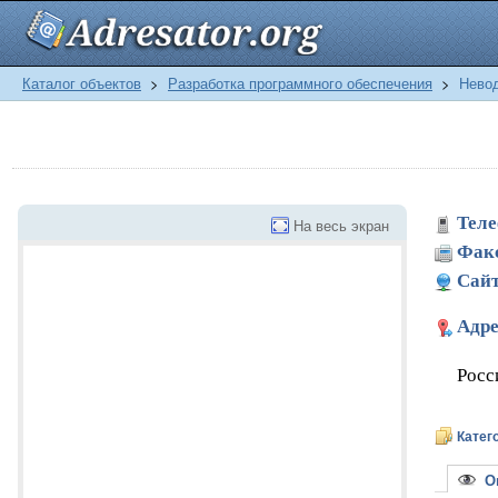
Каталог объектов
>
Разработка программного обеспечения
>
Невод
Теле
На весь экран
Фак
Сайт
Адре
Росс
Катег
Оп