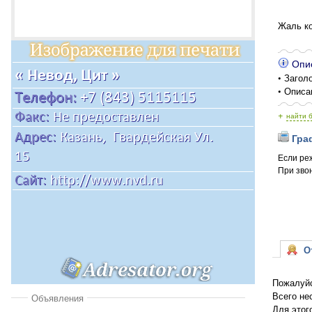
Жаль ко
Опис
• Заголо
• Описа
+
найти 
Граф
Если ре
При звон
От
Пожалуйс
Всего не
Объявления
Для этог