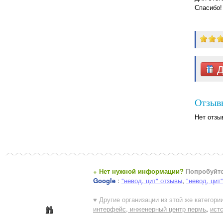
Спасибо!
Д
Отзывы
Нет отзы
+ Нет нужной информации?
Попробуйте
Google
:
"невод, цит" отзывы
,
"невод, цит
♥ Другие организации из этой же категории
интерфейс, инженерный центр пермь
,
ист