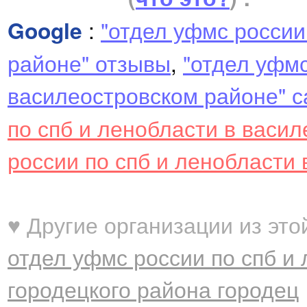
Google
:
"отдел уфмс россии
районе" отзывы
,
"отдел уфмс
василеостровском районе" с
по спб и ленобласти в васи
россии по спб и ленобласти 
♥ Другие организации из это
отдел уфмс россии по спб и
городецкого района городец