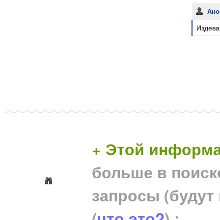
Ано
Издева
+ Этой информа
больше в поиск
запросы (будут
(
что это?
) :