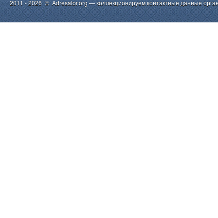
2011 - 2026 © Adresator.org — коллекционируем контактные данные орга