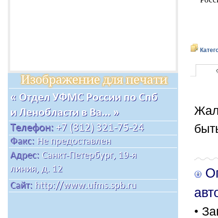
Катег
Жал
быт
Оп
авт
• За