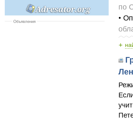
по 
• Оп
Объявления
обл
+
на
Гр
Лен
Режи
Если
учит
Пете