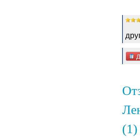
дру
Д
От
Ле
(1)