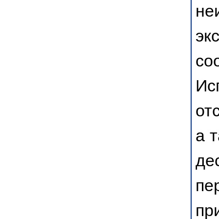
не
эк
со
Ис
от
а 
де
пе
пр