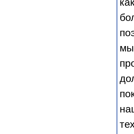
ка
бо
по
мы
пр
до
по
на
те