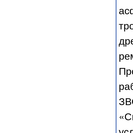
ас
тр
др
ре
Пр
ра
ЗВ
«С
ус