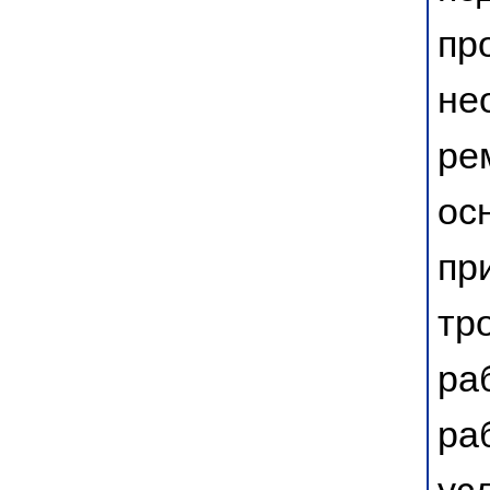
пр
не
ре
ос
пр
тр
ра
ра
ус