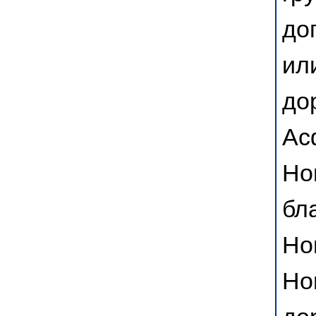
до
ил
до
Ас
Но
бл
Но
Но
до