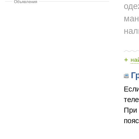
Объявления
оде
ман
нал
+
на
Гр
Если
теле
При 
пояс