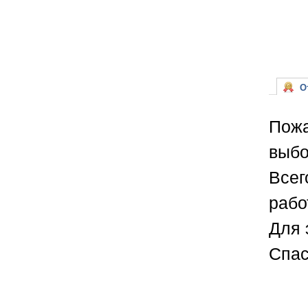
От
Пожа
выбо
Всег
рабо
Для 
Спас