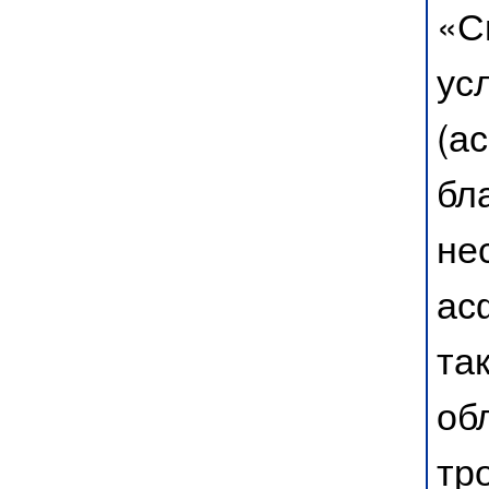
«С
ус
(а
бл
не
ас
та
об
тр