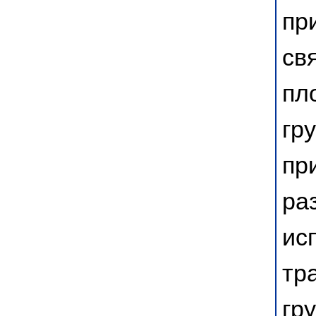
пр
св
пл
гр
пр
ра
ис
тр
гр