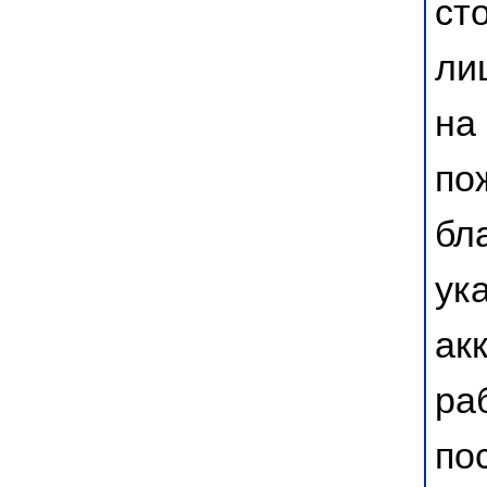
ст
ли
на
по
бл
ук
ак
ра
по