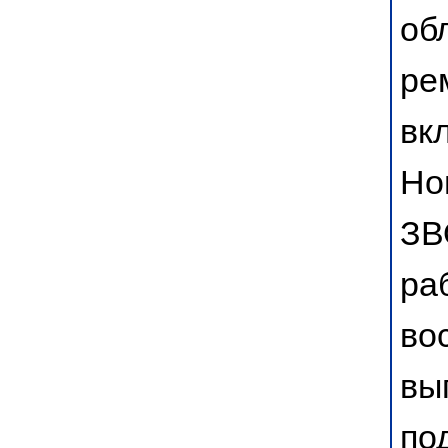
об
ре
вк
Но
ЗВ
ра
во
вы
по