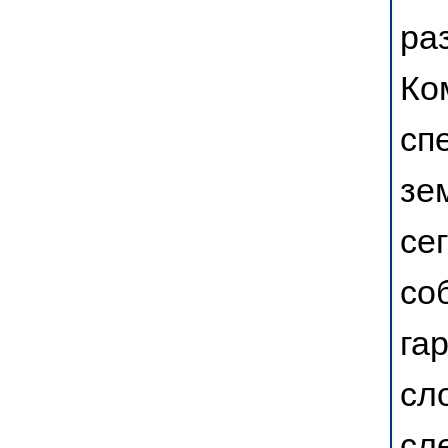
ра
Ко
сп
зе
се
со
га
сл
сл