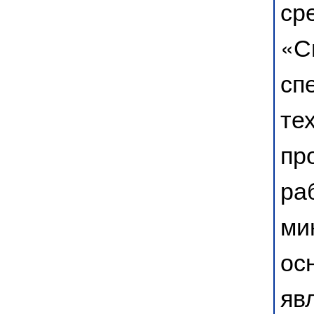
ср
«С
сп
те
пр
ра
ми
ос
яв