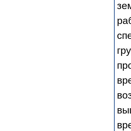
зе
ра
сп
гр
пр
вр
во
вы
вр