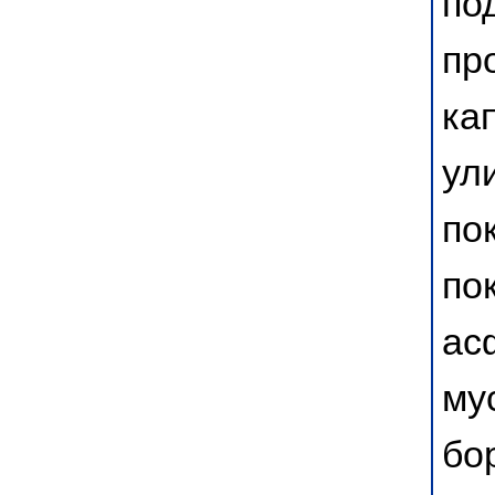
по
пр
ка
ул
по
по
ас
му
бо