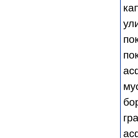
ка
ул
по
по
ас
му
бо
гр
ас