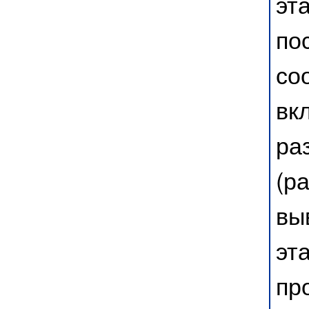
эт
по
со
вк
ра
(р
вы
эт
пр