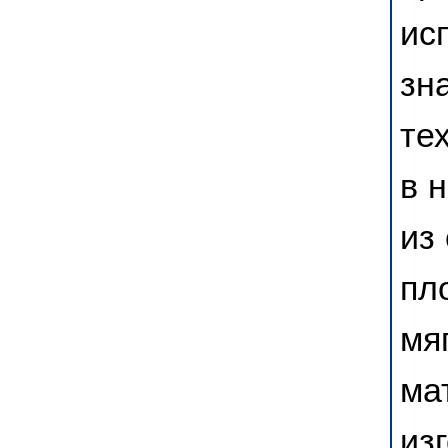
ис
зн
те
в 
из
пл
мя
ма
из