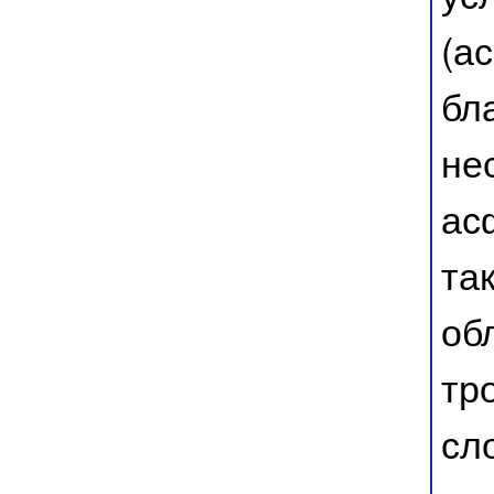
(а
бл
не
ас
та
об
тр
сл