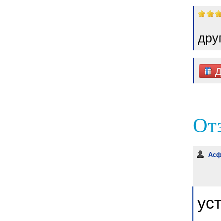
дру
Д
От
Асфа
ус