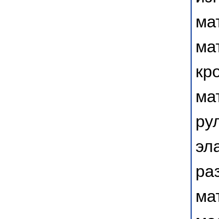
ма
ма
кр
ма
ру
эл
ра
ма