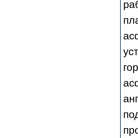
ра
пл
ас
ус
го
ас
ан
по
пр