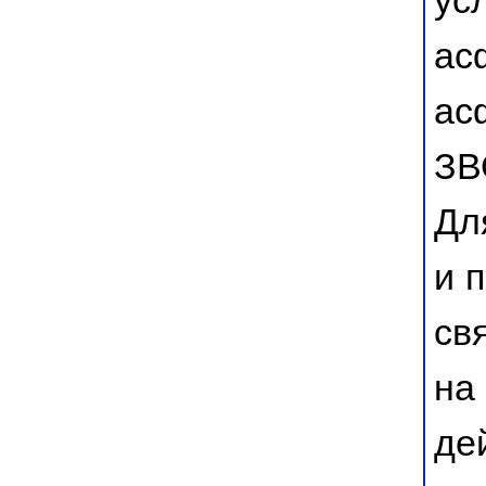
ас
ас
ЗВ
Дл
и 
св
на
де