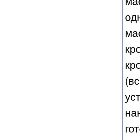
ма
од
ма
кр
кр
(в
ус
на
го