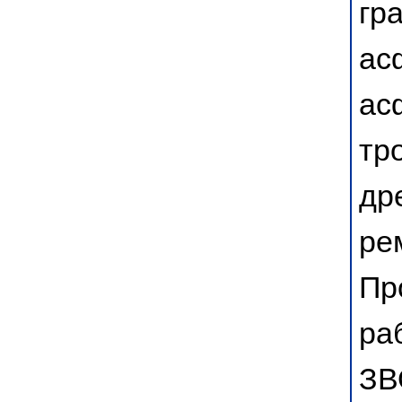
гр
ас
ас
тр
др
ре
Пр
ра
ЗВ