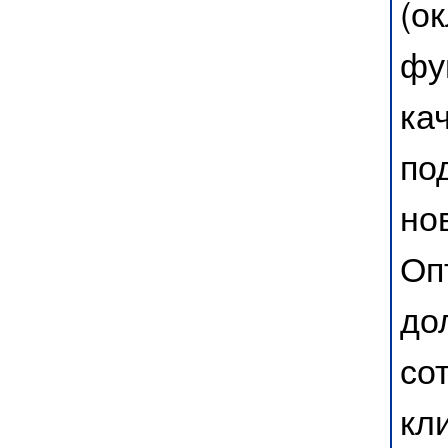
(о
фу
ка
по
но
Оп
до
со
кл