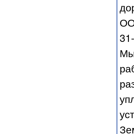
до
ОО
31-
Мы
ра
ра
уп
ус
Зе