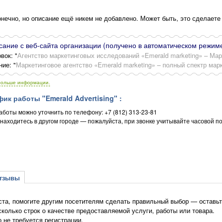
нечно, но описание ещё никем не добавлено. Может быть, это сделаете
ание с веб-сайта организации (получено в автоматическом режиме
вок: "
Агентство маркетинговых исследований «Emerald marketing» – Мар
ние: "
Маркетинговое агентство «Emerald marketing» – полный спектр мар
больше информации.
ик работы "Emerald Advertising" :
аботы можно уточнить по телефону: +7 (812) 313-23-81
 находитесь в другом городе — пожалуйста, при звонке учитывайте часовой по
зывы
та, помогите другим посетителям сделать правильный выбор — оставьте 
сколько строк о качестве предоставляемой услуги, работы или товара.
о не требуется регистрации.