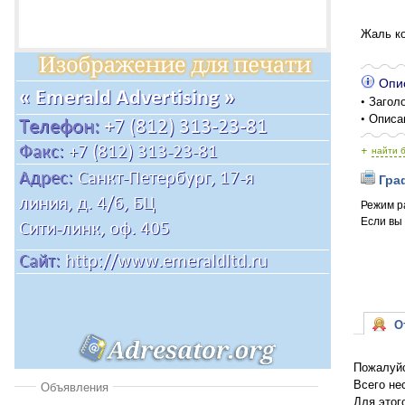
Жаль ко
Опис
• Заголо
• Описа
+
найти 
Граф
Режим р
Если вы
От
Пожалуйс
Всего не
Объявления
Для этог