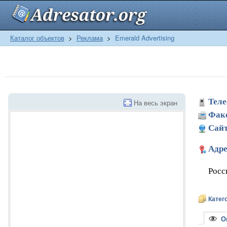
Каталог объектов
>
Реклама
>
Emerald Advertising
Теле
На весь экран
Фак
Сайт
Адре
Росс
Катег
Оп