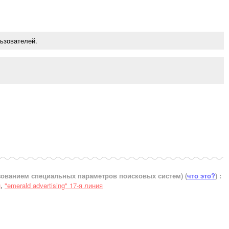
ьзователей.
ьзованием специальных параметров поисковых систем)
(
что это?
) :
н
,
"emerald advertising" 17-я линия