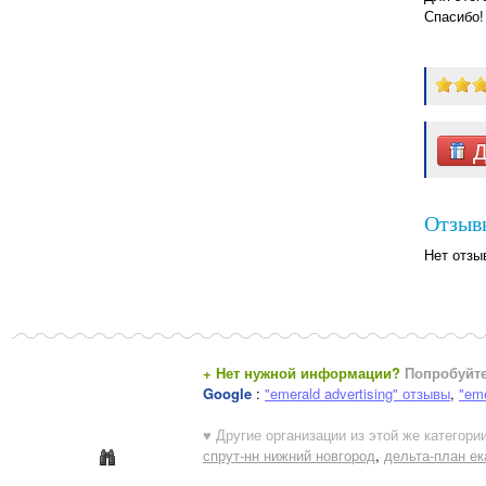
Спасибо!
Д
Отзывы
Нет отзы
+ Нет нужной информации?
Попробуйте
Google
:
"emerald advertising" отзывы
,
"eme
♥ Другие организации из этой же категории
спрут-нн нижний новгород
,
дельта-план ек