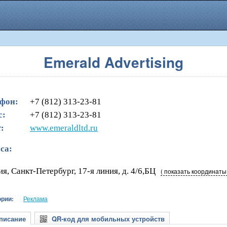
Emerald Advertising
фон:
+7 (812) 313-23-81
с:
+7 (812) 313-23-81
:
www.emeraldltd.ru
са:
ия, Санкт-Петербург, 17-я линия, д. 4/6,БЦ
( показать координаты
ории:
Реклама
исание
QR-код для мобильных устройств