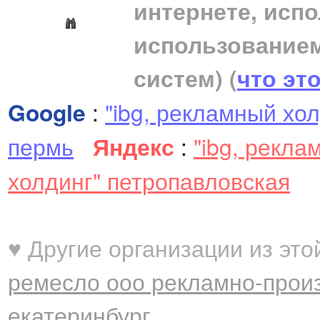
интернете, исп
использование
систем)
(
что эт
Google
:
"ibg, рекламный хо
пермь
Яндекс
:
"ibg, рекл
холдинг" петропавловская
♥ Другие организации из это
ремесло ооо рекламно-прои
екатеринбург