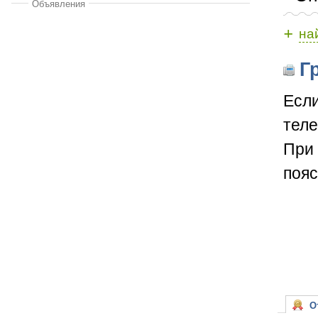
Объявления
+
на
Гр
Если
теле
При 
пояс
От