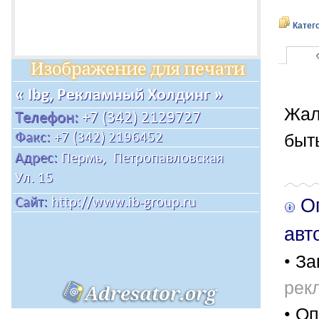
Катег
Жал
быт
Оп
авт
• За
рек
• Оп