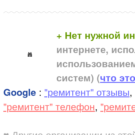
+ Нет нужной 
интернете, исп
использование
систем)
(
что эт
Google
:
"ремитент" отзывы
,
"ремитент" телефон
,
"ремит
♥ Другие организации из это