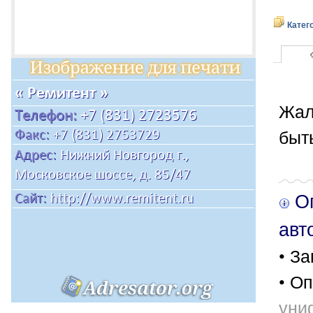
Катег
Жал
быт
Оп
авт
• За
• Оп
уни