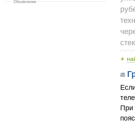
Объявления
руб
техн
чере
сте
+
на
Гр
Если
теле
При 
пояс