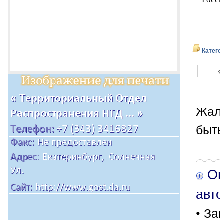
Катег
Жал
быт
Оп
авт
• За