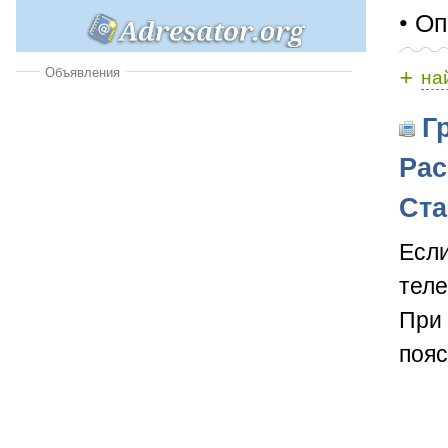
• Оп
+
Объявления
на
Гр
Рас
Ста
Если
теле
При 
пояс