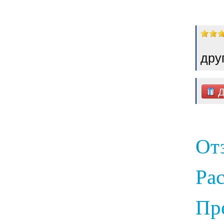
дру
Д
От
Ра
Пр