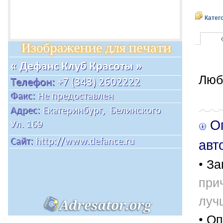
Катег
Люб
Оп
авт
• За
при
луч
• Оп