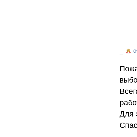
От
Пожа
выбо
Всег
рабо
Для 
Спас