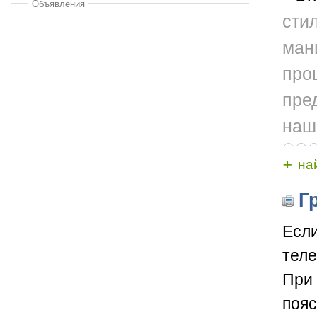
Объявления
сти
ман
про
пре
наш
+
на
Гр
Если
теле
При 
пояс