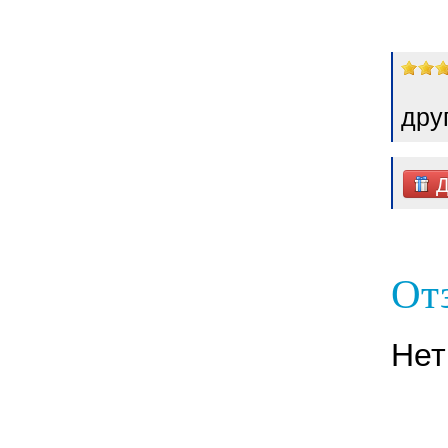
дру
Д
От
Нет