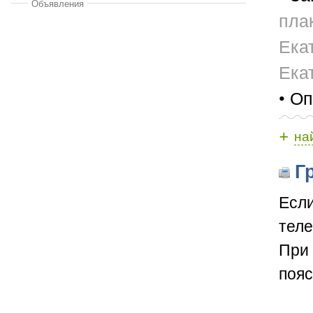
Объявления
пла
Ека
Ека
• Оп
+
на
Гр
Если
теле
При 
пояс