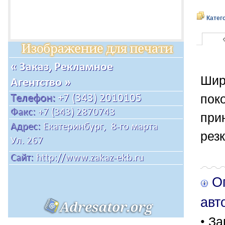
Катег
Шир
пок
при
рез
Оп
авт
• За