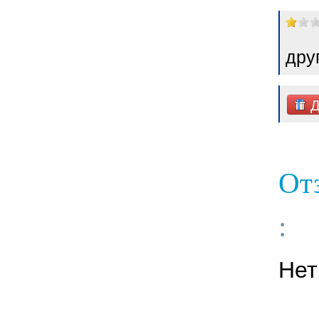
дру
Д
Отз
:
Нет