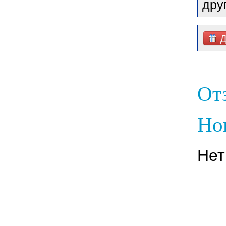
дру
Д
От
Нов
Нет