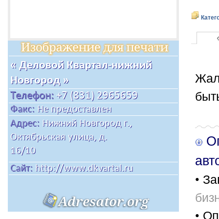
Катег
Жал
быт
Оп
авт
• За
биз
• Оп