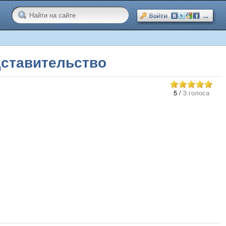
дставительство
5
/
3 голоса