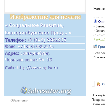
Жаль ко
Опис
• Заголо
• Описа
+
найти 
Граф
Если ре
При звон
От
Пожалуйс
Представ
Объявления
Всего не