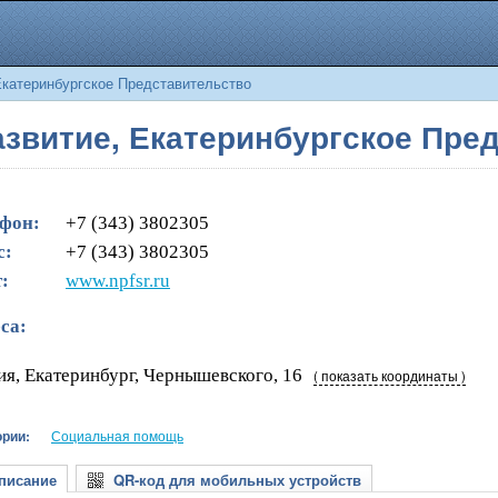
катеринбургское Представительство
звитие, Екатеринбургское Пре
фон:
+7 (343) 3802305
с:
+7 (343) 3802305
:
www.npfsr.ru
са:
ия, Екатеринбург, Чернышевского, 16
( показать координаты )
ории:
Социальная помощь
исание
QR-код для мобильных устройств