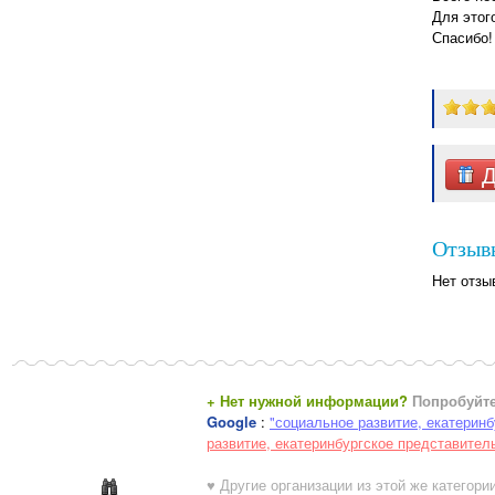
Для этог
Спасибо!
Д
Отзывы
Нет отзы
+ Нет нужной информации?
Попробуйте
Google
:
"социальное развитие, екатерин
развитие, екатеринбургское представител
♥ Другие организации из этой же категории