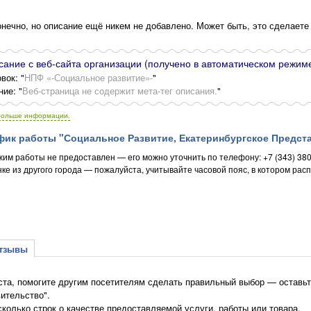
нечно, но описание ещё никем не добавлено. Может быть, это сделаете
ание с веб-сайта организации (получено в автоматическом режиме
вок: "
НПФ «-Социальное развитие»-
"
ние: "
Веб-страница не содержит мета-тег описания.
"
больше информации.
ик работы "Социальное Развитие, Екатеринбургское Предста
жим работы не предоставлен — его можно уточнить по телефону: +7 (343) 38
ке из другого города — пожалуйста, учитывайте часовой пояс, в котором рас
зывы
та, помогите другим посетителям сделать правильный выбор — оставьт
ительство".
сколько строк о качестве предоставляемой услуги, работы или товара.