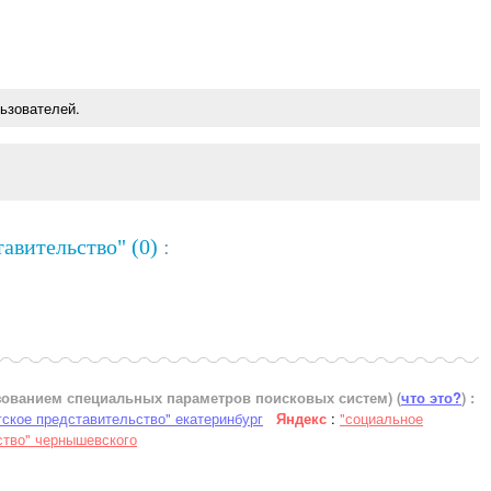
ьзователей.
авительство" (0)
:
ьзованием специальных параметров поисковых систем)
(
что это?
) :
гское представительство" екатеринбург
Яндекс
:
"социальное
ство" чернышевского