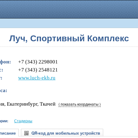
Луч, Спортивный Комплекс
фон:
+7 (343) 2298001
с:
+7 (343) 2548121
:
www.luch-ekb.ru
са:
ия, Екатеринбург, Ткачей
( показать координаты )
ории:
Стадионы
исание
QR-код для мобильных устройств