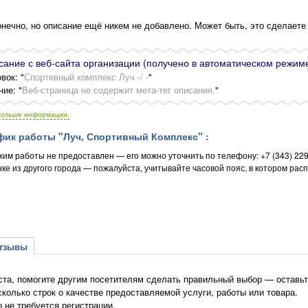
нечно, но описание ещё никем не добавлено. Может быть, это сделаете
ание с веб-сайта организации (получено в автоматическом режиме
вок: "
Спортивный комплекс Луч -/ -
"
ние: "
Веб-страница не содержит мета-тег описания.
"
больше информации.
ик работы "Луч, Спортивный Комплекс" :
жим работы не предоставлен — его можно уточнить по телефону: +7 (343) 22
ке из другого города — пожалуйста, учитывайте часовой пояс, в котором рас
зывы
та, помогите другим посетителям сделать правильный выбор — оставьт
сколько строк о качестве предоставляемой услуги, работы или товара.
о не требуется регистрации.