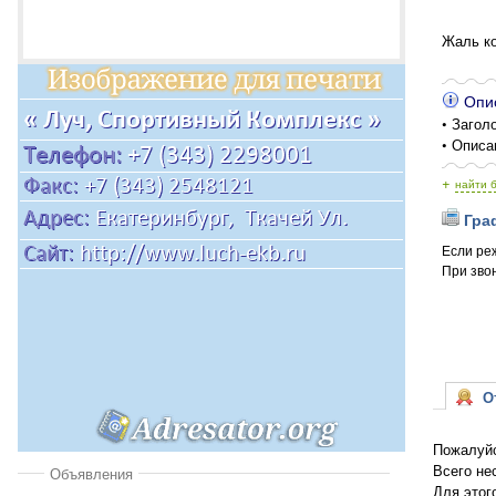
Жаль ко
Опис
• Заголо
• Описа
+
найти 
Граф
Если ре
При звон
От
Пожалуйс
Всего не
Объявления
Для этог