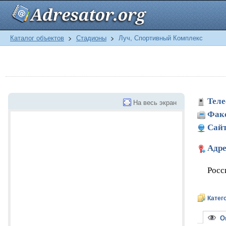
Каталог объектов
>
Стадионы
>
Луч, Спортивный Комплекс
Теле
На весь экран
Фак
Сайт
Адре
Росс
Катег
Оп