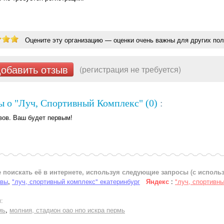
Оцените эту организацию — оценки очень важны для других пол
обавить отзыв
(регистрация не требуется)
ы о "Луч, Спортивный Комплекс" (0)
:
вов. Ваш будет первым!
 поискать её в интернете, используя следующие запросы (с испол
ывы
,
"луч, спортивный комплекс" екатеринбург
Яндекс
:
"луч, спортивн
:
мь
,
молния, стадион оао нпо искра пермь