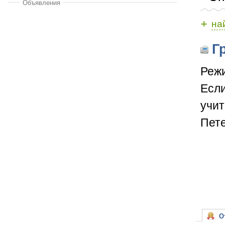
Объявления
+
на
Гр
Режи
Если
учит
Пете
От