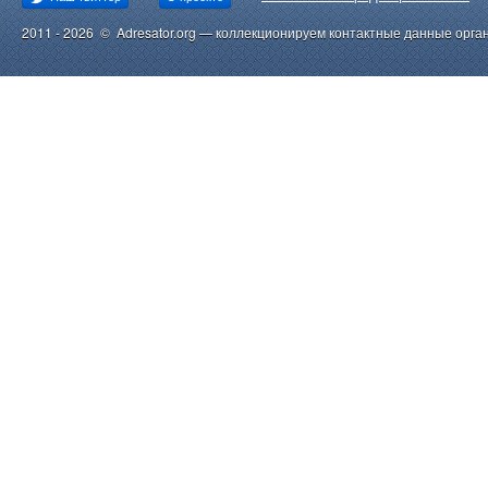
2011 - 2026 © Adresator.org — коллекционируем контактные данные орга