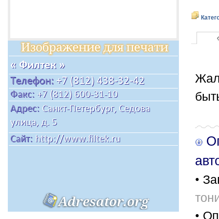
Катег
Жал
быт
Оп
авт
• За
тон
• Оп