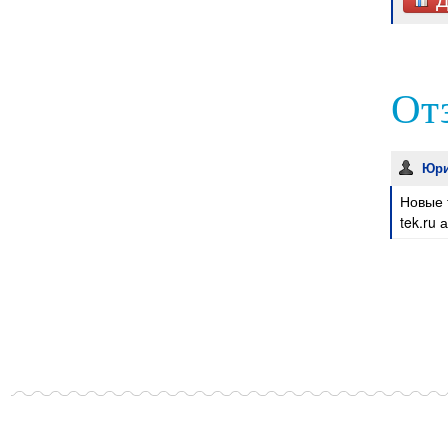
От
Юр
Новые 
tek.ru