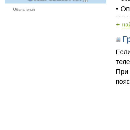
• Оп
Объявления
+
на
Гр
Если
теле
При 
пояс