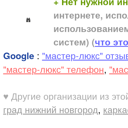
+ Нет нужной 
интернете, исп
использование
систем)
(
что эт
Google
:
"мастер-люкс" отзы
"мастер-люкс" телефон
,
"ма
♥ Другие организации из это
град нижний новгород
,
карка