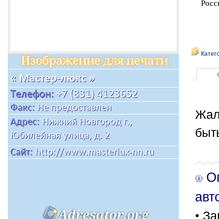
Росс
Катег
Жал
быт
Оп
авт
• За