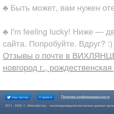
♣ Быть может, вам нужен от
♣ I'm feeling lucky! Ниже —
сайта. Попробуйте. Вдруг? :)
Отзывы о почте в ВИХЛЯНЦЕ
новгород г., рождественская у
Политика конфиденциальности
Наш твиттер
О проекте
2011 - 2026 © Adresator.org — коллекционируем контактные данные орга