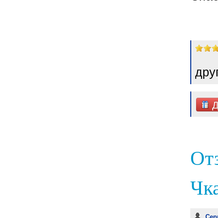
дру
Д
От
Чка
Сер