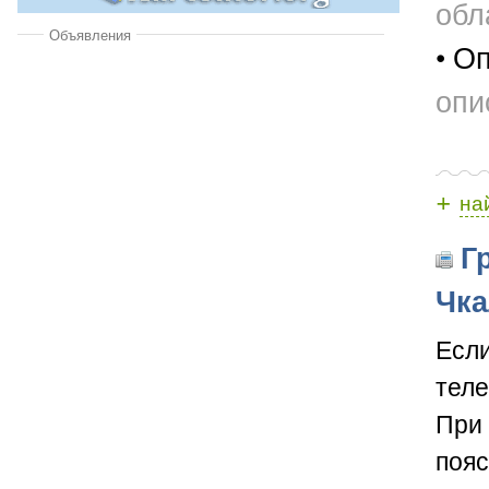
обл
Объявления
• О
опи
+
на
Гр
Чка
Если
теле
При 
пояс