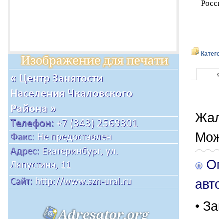
Росс
Катег
Жал
Мож
Оп
авт
• За