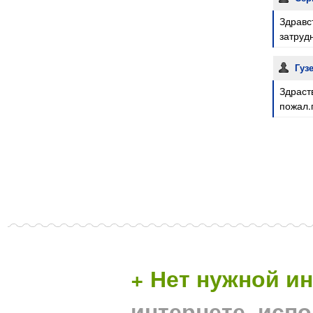
Здравс
затруд
Гуз
Здраст
пожал.
+ Нет нужной 
интернете, исп