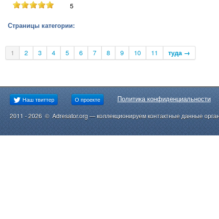
5
Страницы категории:
1
2
3
4
5
6
7
8
9
10
11
туда →
Политика конфиденциальности
Наш твиттер
О проекте
2011 - 2026 © Adresator.org — коллекционируем контактные данные орга