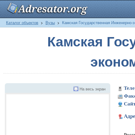
Каталог объектов
>
Вузы
>
Камская Государственная Инженерно-э
Камская Гос
эконо
Теле
На весь экран
Фак
Сайт
Адре
Росс