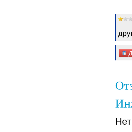
дру
Д
От
Ин
Нет