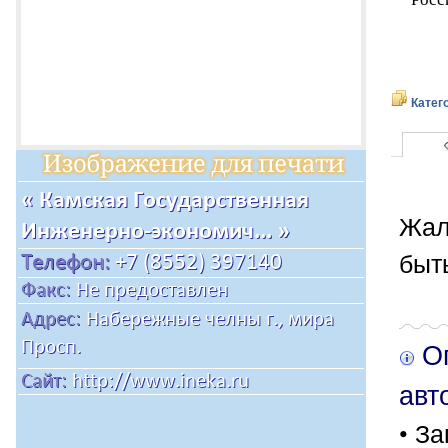
Катег
Жал
быт
Оп
авт
• За