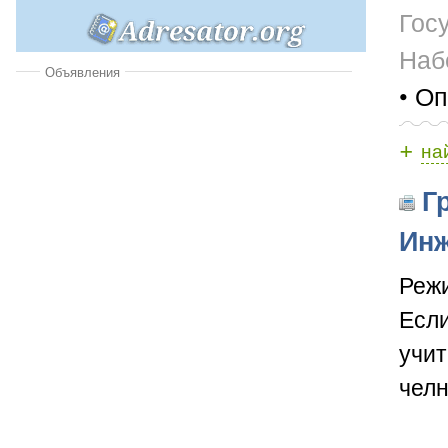
Гос
Наб
Объявления
• Оп
+
на
Гр
Инж
Режи
Если
учит
челн