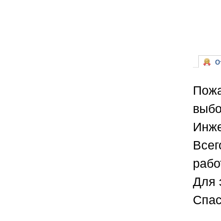
От
Пожа
выбо
Инже
Всег
рабо
Для 
Спас