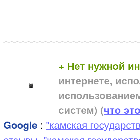
+ Нет нужной 
интернете, исп
использование
систем)
(
что эт
Google
:
"камская государст
отзывы
,
"камская государст