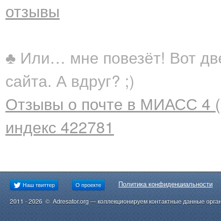
отзывы
♣ Или… мне повезёт! Вот дв
сайта. А вдруг? ;)
Отзывы о почте в МИАСС 4 (
индекс 422781
Политика конфиденциальности
Наш твиттер
О проекте
2011 - 2026 © Adresator.org — коллекционируем контактные данные орга