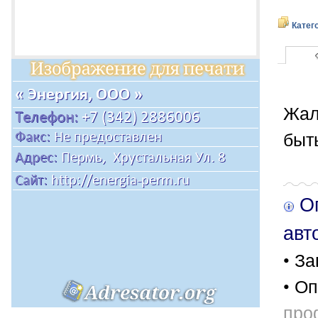
Катег
Жал
быт
Оп
авт
• За
• Оп
про