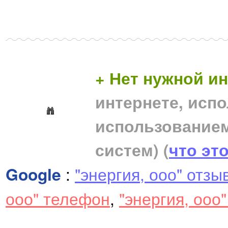
+ Нет нужной 
интернете, исп
использование
систем)
(
что эт
Google
:
"энергия, ооо" отзы
ооо" телефон
,
"энергия, ооо