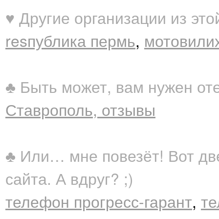
♥ Другие организации из это
resпублика пермь
,
мотовилих
♣ Быть может, вам нужен от
Ставрополь, отзывы
♣ Или… мне повезёт! Вот дв
сайта. А вдруг? ;)
телефон прогресс-гарант
,
те