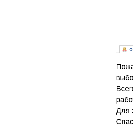
От
Пожа
выбо
Всег
рабо
Для 
Спас