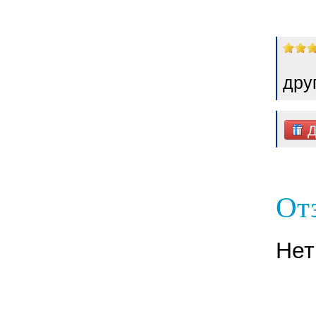
дру
Д
От
Нет