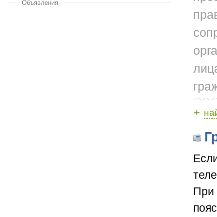
Объявления
пра
соп
орг
лиц
гра
+
на
Гр
Если
теле
При 
пояс