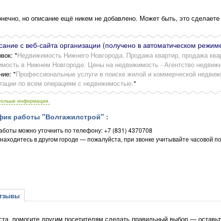
нечно, но описание ещё никем не добавлено. Может быть, это сделаете
ание с веб-сайта организации (получено в автоматическом режиме
вок: "
Недвижимость Нижнего Новгорода. Продажа квартир, продажа квар
мость в Нижнем Новгороде. Цены на недвижимость - Агентство недвиж
ние: "
Профессиональные услуги в поиске жилой и коммерческой недви
тации по всем операциям с недвижимостью.
"
больше информации.
ик работы "Волгажилстрой" :
аботы можно уточнить по телефону: +7 (831) 4370708
 находитесь в другом городе — пожалуйста, при звонке учитывайте часовой п
зывы
та, помогите другим посетителям сделать правильный выбор — оставьт