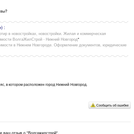
 вы?
) :
тир в новостройках, новостройки. Жилая и коммерческая
имости ВолгаЖилСтрой - Нижний Новгород
"
жимости в Нижнем Новгороде. Оформление документов, юридические
ояс, в котором расположен город Нижний Новгород.
Сообщить об ошибке
е ваш отзыв о "Волгажилстрой".