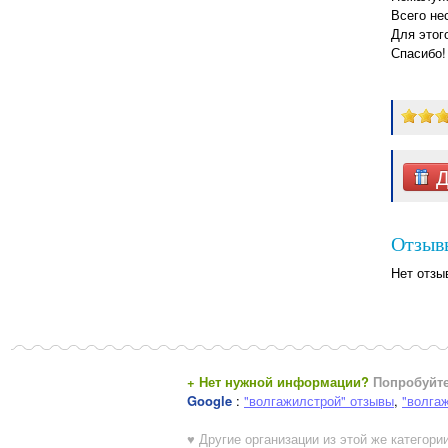
Всего не
Для этог
Спасибо!
Д
Отзывы
Нет отзы
+ Нет нужной информации?
Попробуйте
Google
:
"волгажилстрой" отзывы
,
"волга
♥ Другие организации из этой же категории