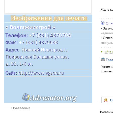
Жаль ко
Опис
• Заголо
недвижи
• Описа
консуль
+
найти 
Граф
Режим р
Если вы
От
Объявления
Пожалуйс