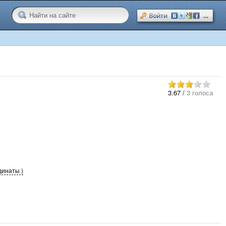
3.67
/
3 голоса
динаты )