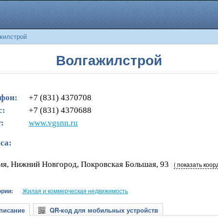
жилстрой
Волгажилстрой
фон:
+7 (831) 4370708
с:
+7 (831) 4370688
:
www.vgsnn.ru
са:
ия, Нижний Новгород, Покровская Большая, 93
( показать коор
ории:
Жилая и коммерческая недвижимость
исание
QR-код для мобильных устройств