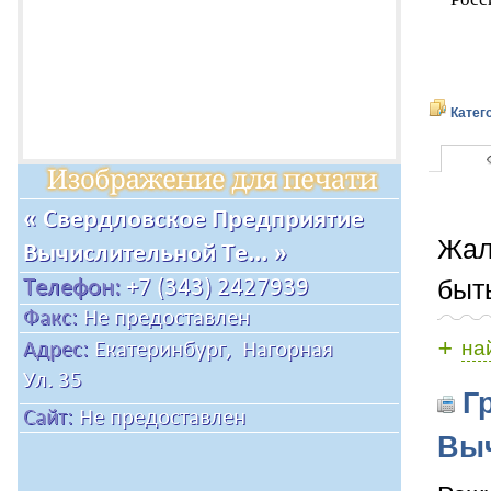
Катег
Жал
быт
+
на
Гр
Выч