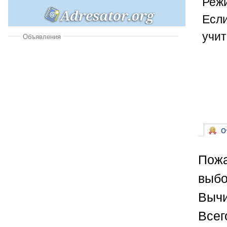
Режи
Если
учит
Объявления
От
Пожа
выбо
Вычи
Всег