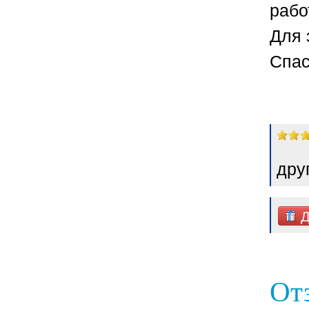
рабо
Для 
Спас
дру
Д
От