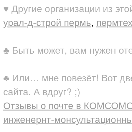
♥ Другие организации из это
урал-д-строй пермь
,
пермте
♣ Быть может, вам нужен от
♣ Или… мне повезёт! Вот дв
сайта. А вдруг? ;)
Отзывы о почте в КОМСОМО
инженернт-монсультационный