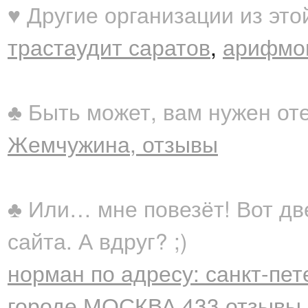
♥ Другие организации из это
трастаудит саратов
,
арифмом
♣ Быть может, вам нужен от
Жемчужина, отзывы
♣ Или… мне повезёт! Вот дв
сайта. А вдруг? ;)
норман по адресу: санкт-пете
городе МОСКВА 433 отзывы