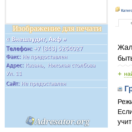
Катег
Жал
быт
+
на
Гр
Режи
Если
учит