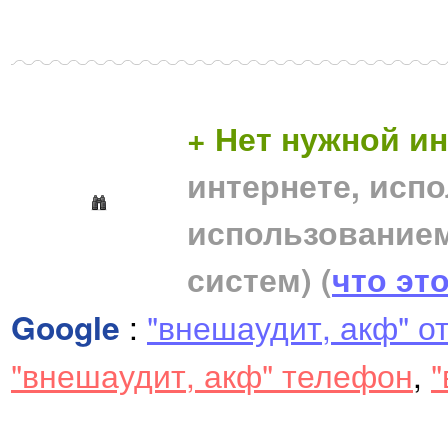
+ Нет нужной 
интернете, исп
использование
систем)
(
что эт
Google
:
"внешаудит, акф" о
"внешаудит, акф" телефон
,
"