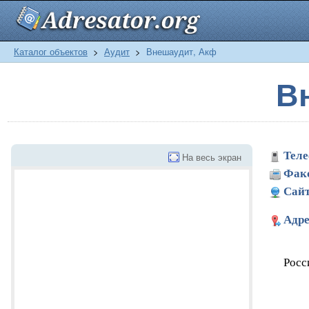
Каталог объектов
>
Аудит
>
Внешаудит, Акф
В
Теле
На весь экран
Фак
Сайт
Адре
Росс