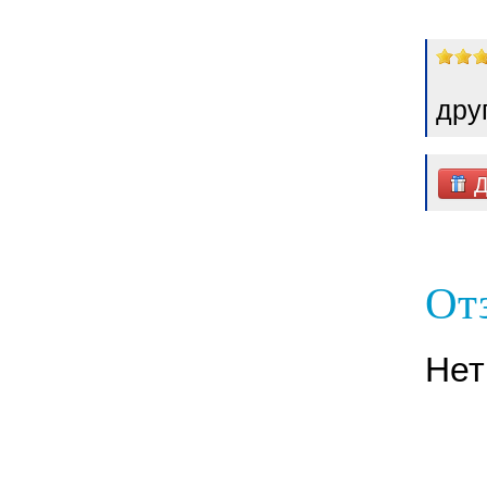
дру
Д
От
Нет