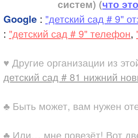
систем)
(
что эт
Google
:
"детский сад # 9" о
:
"детский сад # 9" телефон
,
♥ Другие организации из это
детский сад # 81 нижний нов
♣ Быть может, вам нужен от
♣ Или… мне повезёт! Вот дв