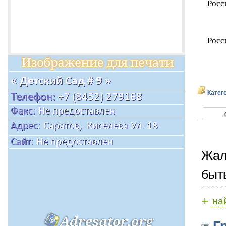
Росс
Росс
Катег
Жал
быт
+
на
Гр