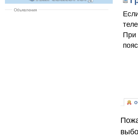
Объявления
Если
теле
При 
пояс
От
Пожа
выбо