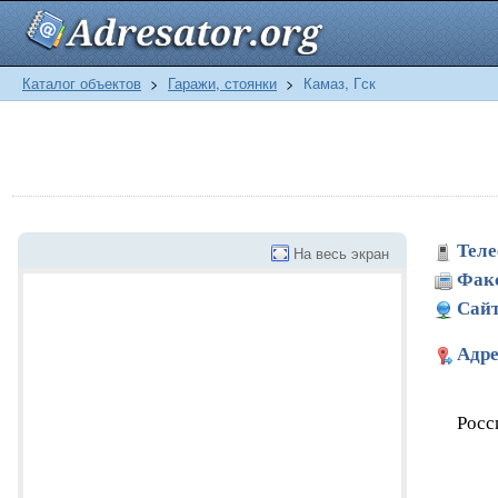
Каталог объектов
>
Гаражи, стоянки
>
Камаз, Гск
Теле
На весь экран
Фак
Сайт
Адре
Росс