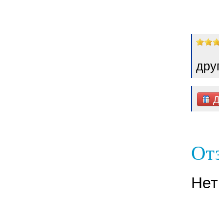
дру
Д
Отз
Нет