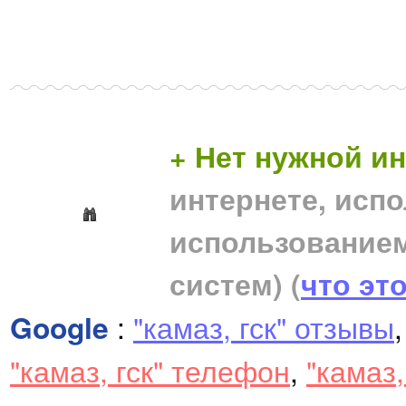
+ Нет нужной 
интернете, исп
использование
систем)
(
что эт
Google
:
"камаз, гск" отзывы
"камаз, гск" телефон
,
"камаз,