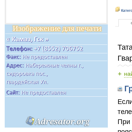
Катег
Тат
Гва
+
на
Гр
Если
теле
При 
пояс