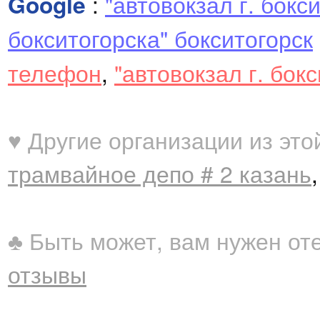
Google
:
"автовокзал г. бокс
бокситогорска" бокситогорск
телефон
,
"автовокзал г. бок
♥ Другие организации из это
трамвайное депо # 2 казань
♣ Быть может, вам нужен от
отзывы