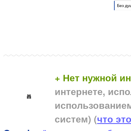
Без душ
+ Нет нужной 
интернете, исп
использование
систем)
(
что эт