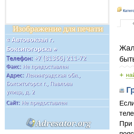
Катег
Жал
быт
+
на
Гр
Если
теле
При 
пояс