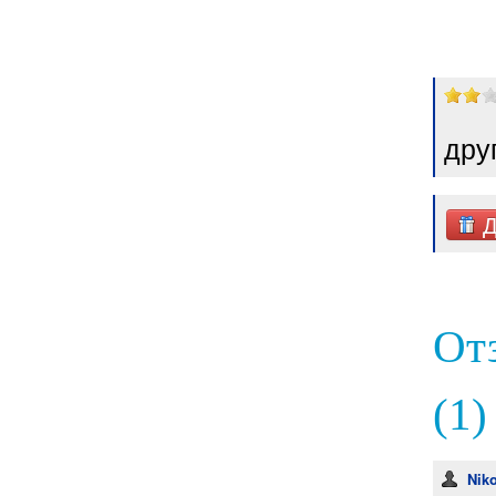
дру
Д
Отз
(1)
Niko