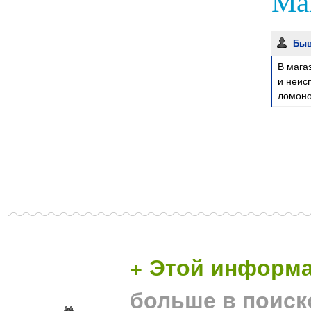
Маг
Быв
В мага
и неис
ломоно
+ Этой информа
больше в поиск