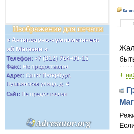
Катег
Жал
быт
+
на
Гр
Маг
Режи
Если