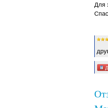
Для 
Спас
дру
Д
От