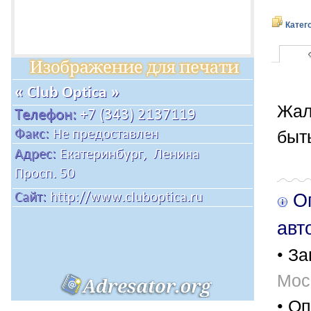
Катег
Жал
быт
Оп
авт
• За
Мос
• Оп