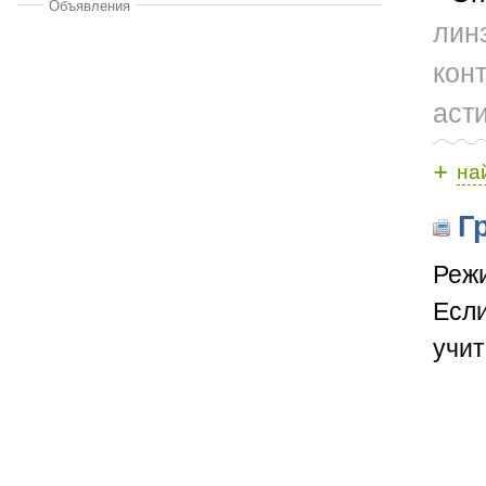
Объявления
лин
кон
аст
+
на
Гр
Режи
Если
учит