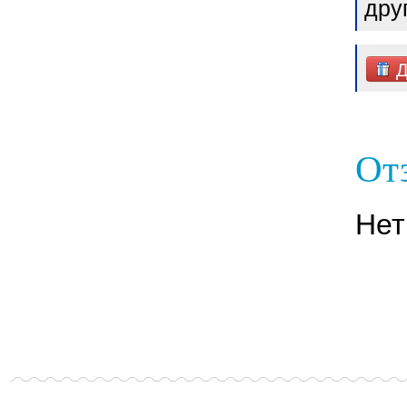
дру
Д
Отз
Нет