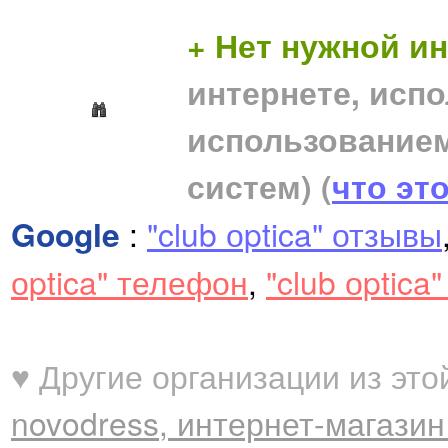
+ Нет нужной 
интернете, исп
использование
систем)
(
что эт
Google
:
"club оptica" отзывы
оptica" телефон
,
"club оptica
♥ Другие организации из это
novodress, интернет-магазин