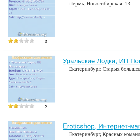
Пермь, Новосибирская, 13
2
Уральские Лодки, ИП П
Екатеринбург, Старых большев
2
Eroticshop, Интернет-ма
Екатеринбург, Красных команд