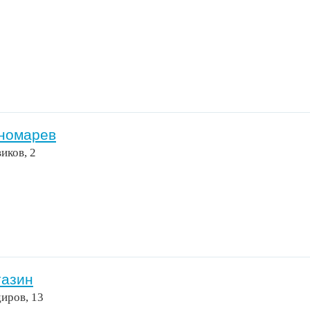
ономарев
иков, 2
газин
иров, 13