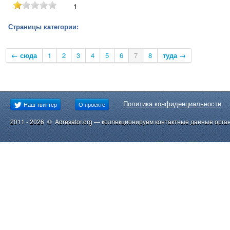
1
Страницы категории:
← сюда
1
2
3
4
5
6
7
8
туда →
Политика конфиденциальности
Наш твиттер
О проекте
2011 - 2026 © Adresator.org — коллекционируем контактные данные орга