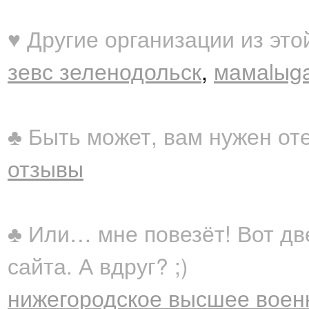
♥ Другие организации из это
зевс зеленодольск
,
мамаlыga
♣ Быть может, вам нужен от
отзывы
♣ Или… мне повезёт! Вот дв
сайта. А вдруг? ;)
нижегородское высшее воен