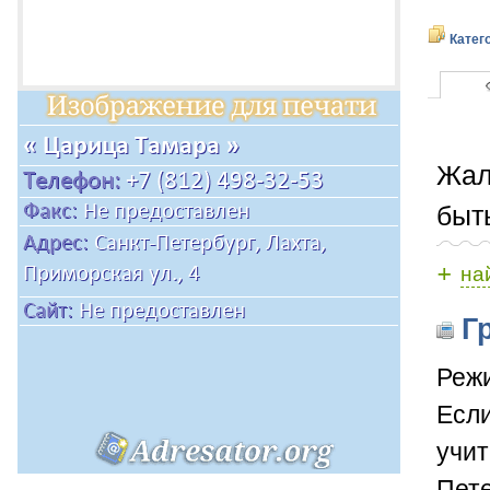
Катег
Жал
быт
+
на
Гр
Режи
Если
учит
Пете