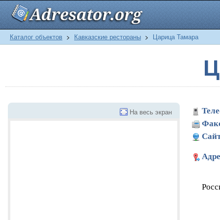
Каталог объектов
>
Кавказские рестораны
>
Царица Тамара
Ц
Теле
На весь экран
Фак
Сайт
Адре
Росс