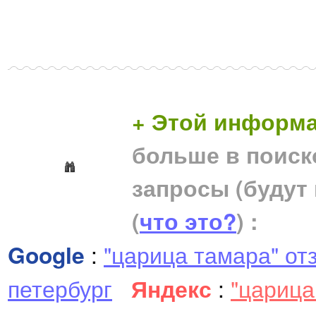
+ Этой информа
больше в поиск
запросы (будут
(
что это?
) :
Google
:
"царица тамара" от
петербург
Яндекс
:
"царица