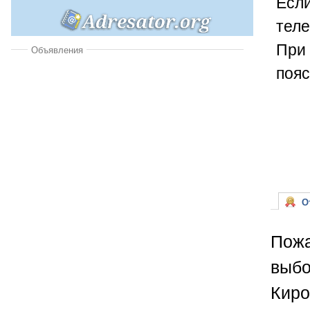
Если
теле
При 
Объявления
пояс
От
Пожа
выбо
Киро