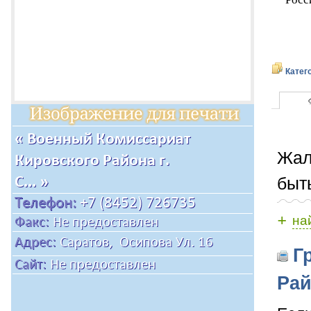
Катег
Жал
быт
+
на
Гр
Рай