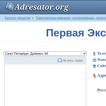
Каталог объектов
>
Транспортные компании, грузоперевозка, логист
Первая Эк
Теле
Фак
На весь экран
Сайт
Адре
Росс