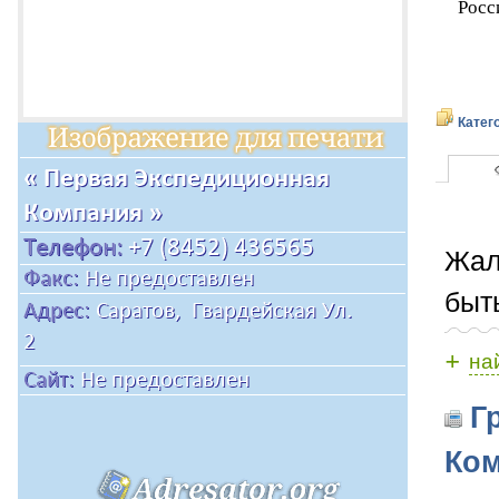
Росс
Катег
Жал
быт
+
на
Гр
Ком