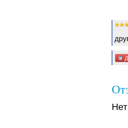
дру
Д
Отз
Нет