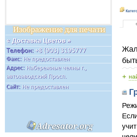
Катег
Жал
быт
+
на
Гр
Режи
Если
учит
челн