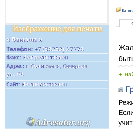
Катег
Жал
быт
+
на
Гр
Режи
Если
учит