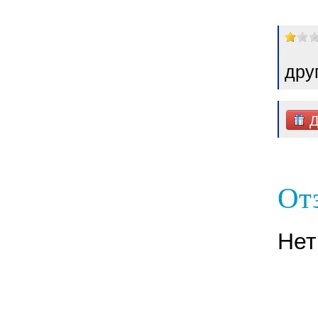
дру
Д
От
Нет