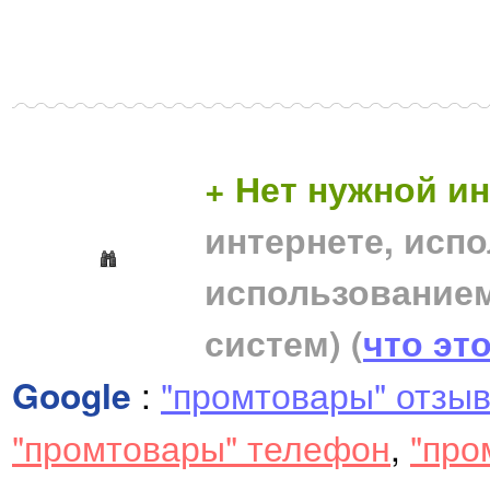
+ Нет нужной 
интернете, исп
использование
систем)
(
что эт
Google
:
"промтовары" отзы
"промтовары" телефон
,
"про