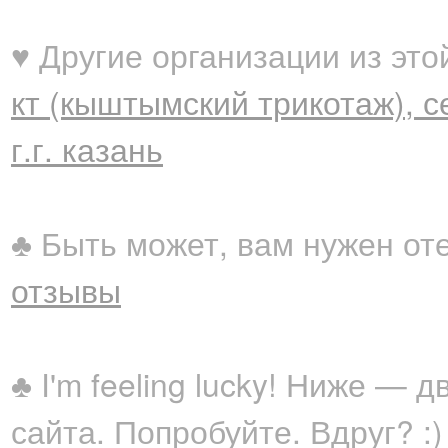
♥ Другие организации из это
кт (кыштымский трикотаж), с
г.г. казань
♣ Быть может, вам нужен от
отзывы
♣ I'm feeling lucky! Ниже —
сайта. Попробуйте. Вдруг? :)