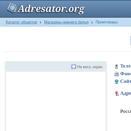
Каталог объектов
>
Магазины нижнего белья
>
Промтовары
Теле
На весь экран
Фак
Сайт
Адре
Росс