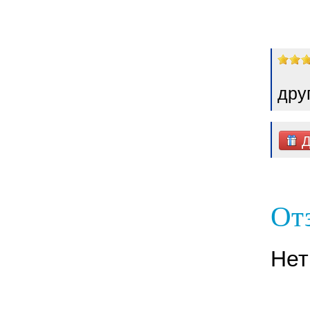
дру
Д
От
Нет