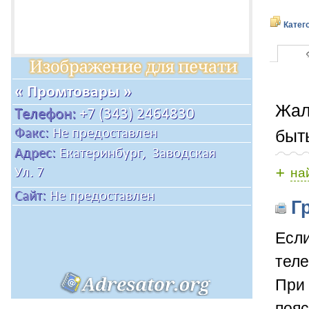
Катег
Жал
быт
+
на
Гр
Если
теле
При 
пояс