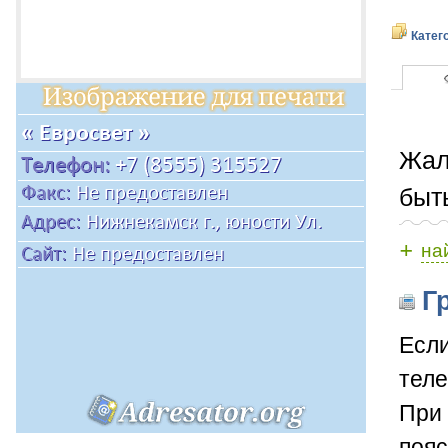
Катег
Жал
быт
+
на
Гр
Если
теле
При 
пояс