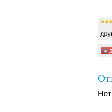
дру
Д
Отз
Нет