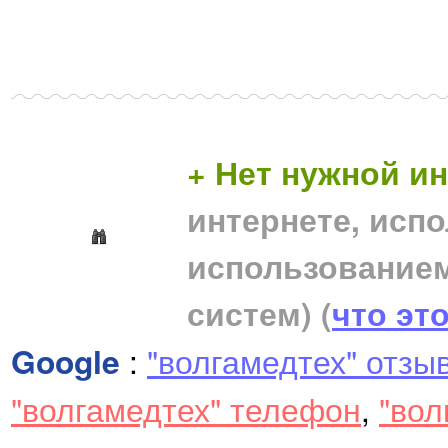
+ Нет нужной 
интернете, исп
использование
систем)
(
что эт
Google
:
"волгамедтех" отзы
"волгамедтех" телефон
,
"вол