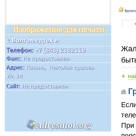
Катег
Жал
быт
+
на
Гр
Если
теле
При 
пояс