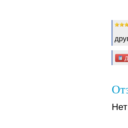
дру
Д
От
Нет