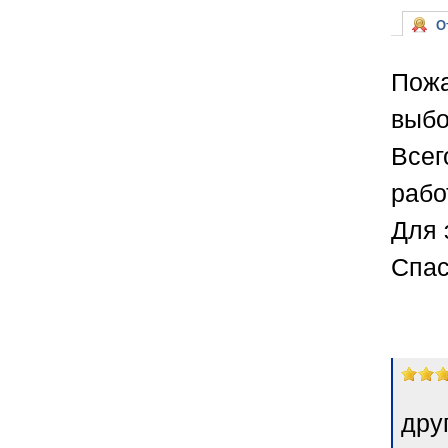
От
Пожа
выбо
Всег
рабо
Для 
Спас
дру