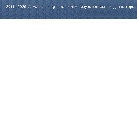
2011 - 2026 © Adresator.org — коллекционируем контактные данные орга