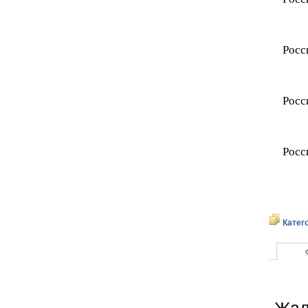
Росс
Росс
Росс
Катег
Жал