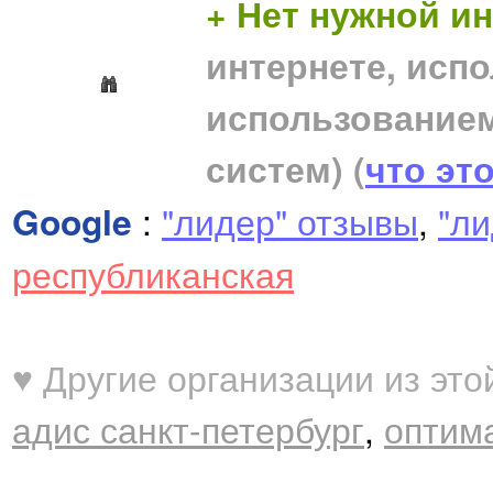
+ Нет нужной 
интернете, исп
использование
систем)
(
что эт
Google
:
"лидер" отзывы
,
"ли
республиканская
♥ Другие организации из это
адис санкт-петербург
,
оптим