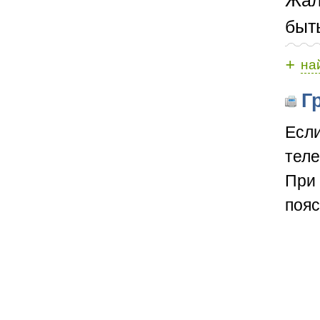
быт
+
на
Гр
Если
теле
При 
пояс