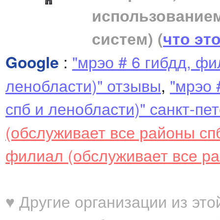
использование
систем)
(
что эт
Google
:
"мрэо # 6 гибдд, ф
ленобласти)" отзывы
,
"мрэо 
спб и ленобласти)" санкт-пе
(обслуживает все районы сп
филиал (обслуживает все ра
♥ Другие организации из это