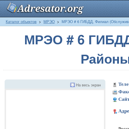
Каталог объектов
>
МРЭО
>
МРЭО # 6 ГИБДД, Филиал (Обслужива
МРЭО # 6 ГИБДД
Районы
Теле
На весь экран
Фак
Сайт
Адре
Росс