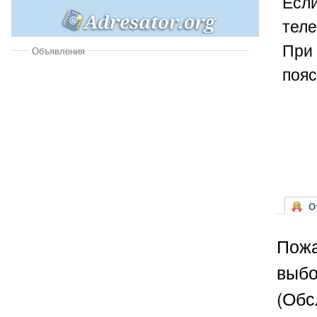
Если
теле
При 
Объявления
пояс
От
Пожа
выбо
(Обс