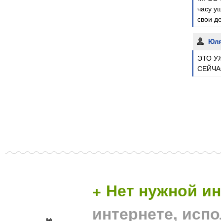
часу у
свои де
Юл
ЭТО У
СЕЙЧАС
+ Нет нужной 
интернете, исп