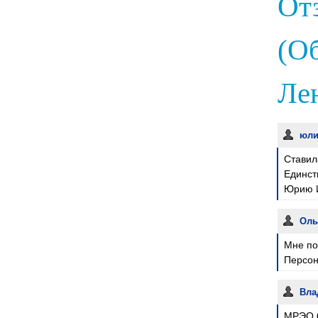
От
(О
Лен
юл
Ставил
Единст
Юрию И
Оль
Мне по
Персон
Вла
МРЭО 6