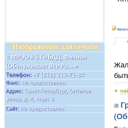
Катег
Жал
быт
+
на
Гр
(Об